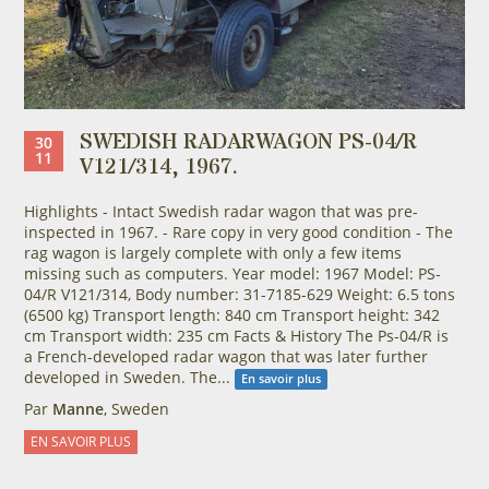
SWEDISH RADARWAGON PS-04/R
30
11
V121/314, 1967.
Highlights - Intact Swedish radar wagon that was pre-
inspected in 1967. - Rare copy in very good condition - The
rag wagon is largely complete with only a few items
missing such as computers. Year model: 1967 Model: PS-
04/R V121/314, Body number: 31-7185-629 Weight: 6.5 tons
(6500 kg) Transport length: 840 cm Transport height: 342
cm Transport width: 235 cm Facts & History The Ps-04/R is
a French-developed radar wagon that was later further
developed in Sweden. The...
En savoir plus
Par
Manne
, Sweden
EN SAVOIR PLUS