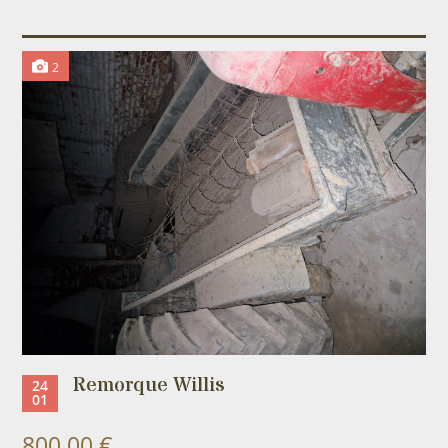
2
Remorque Willis
24
01
800,00 €