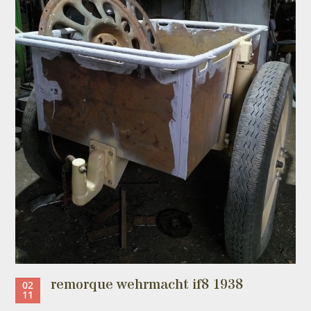
remorque wehrmacht if8 1938
02
11