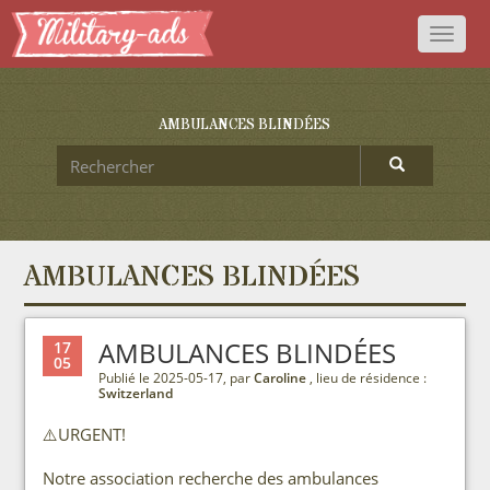
Toggl
naviga
AMBULANCES BLINDÉES
AMBULANCES BLINDÉES
AMBULANCES BLINDÉES
17
05
Publié le 2025-05-17, par
Caroline
, lieu de résidence :
Switzerland
⚠️URGENT!
Notre association recherche des ambulances