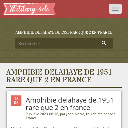
Toggl
naviga
AMPHIBIE DELAHAYE DE 1951 RARE QUE 2 EN FRANCE
AMPHIBIE DELAHAYE DE 1951
RARE QUE 2 EN FRANCE
Amphibie delahaye de 1951
18
08
rare que 2 en france
Publié le 2023-08-18, par
Jean pierre
, lieu de résidence :
France