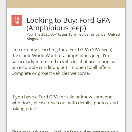
Looking to Buy: Ford GPA
16
05
(Amphibious Jeep)
Publié le 2025-05-16, par
Tom
, lieu de résidence :
United
Kingdom
I’m currently searching for a Ford GPA (GPA Seep) –
the iconic World War II-era amphibious jeep. I'm
particularly interested in vehicles that are in original
or restorable condition, but I’m open to all offers.
Complete or project vehicles welcome.
If you have a Ford GPA for sale or know someone
who does, please reach out with details, photos, and
asking price.
Thanks in advance – looking forward to bringing one