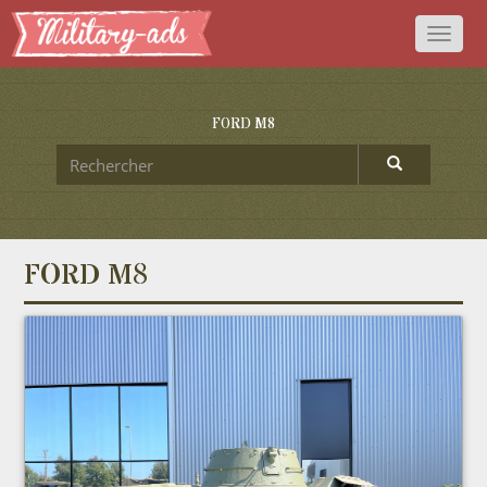
Toggl
naviga
FORD M8
FORD M8