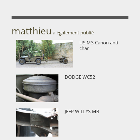
matthieu
a également publié
US M3 Canon anti
char
DODGE WC52
JEEP WILLYS MB