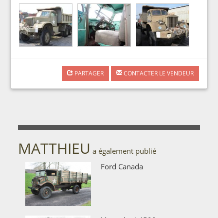
PARTAGER
CONTACTER LE VENDEUR
MATTHIEU
a également publié
Ford Canada