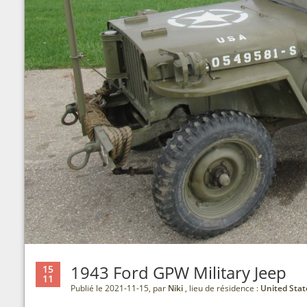
1943 Ford GPW Military Jeep
15
11
Publié le 2021-11-15, par
Niki
, lieu de résidence :
United Stat